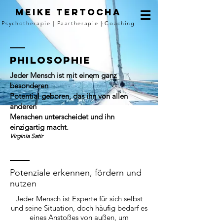
Meike Tertocha
Psychotherapie | Paartherapie | Coaching
Philosophie
Jeder Mensch ist mit einem ganz
besonderen
Potential geboren, das ihn von allen
anderen
Menschen unterscheidet und ihn
einzigartig macht.
Virginia Satir
Potenziale erkennen, fördern und
nutzen
Jeder Mensch
ist Experte für sich selbst
und seine Situation, doch häufig bedarf es
eines Anstoßes von außen, um